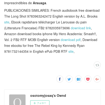
imprescindibles de
Arsuaga
.
PUBLICACIONES SIMILARES: French audiobook free download
The Long Shot 9783963242472 English version by A.L. Brooks
site
, Ebook rapidshare télécharger Le Larousse du pain
(Litterature Francaise) FB2 9782035973696
download link
,
Amazon download books iphone My Hero Academia: Smash!!,
Vol. 2 FB2 RTF MOBI English version
download pdf
, Download
free ebooks for free The Rebel King by Kennedy Ryan
9781732144354 in English ePub PDB RTF
site
,
osotomyjosaq's Ownd
フォロー