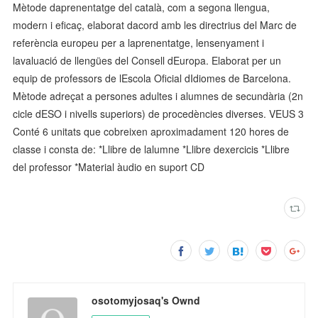
Mètode daprenentatge del català, com a segona llengua,
modern i eficaç, elaborat dacord amb les directrius del Marc de
referència europeu per a laprenentatge, lensenyament i
lavaluació de llengües del Consell dEuropa. Elaborat per un
equip de professors de lEscola Oficial dIdiomes de Barcelona.
Mètode adreçat a persones adultes i alumnes de secundària (2n
cicle dESO i nivells superiors) de procedències diverses. VEUS 3
Conté 6 unitats que cobreixen aproximadament 120 hores de
classe i consta de: *Llibre de lalumne *Llibre dexercicis *Llibre
del professor *Material àudio en suport CD
osotomyjosaq's Ownd