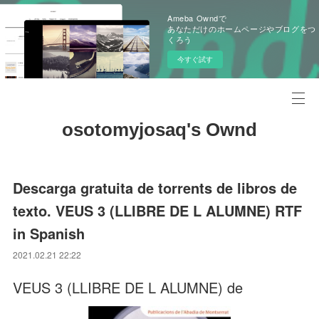
Ameba Owndで
あなただけのホームページやブログをつ
くろう
今すぐ試す
osotomyjosaq's Ownd
Descarga gratuita de torrents de libros de
texto. VEUS 3 (LLIBRE DE L ALUMNE) RTF
in Spanish
2021.02.21 22:22
VEUS 3 (LLIBRE DE L ALUMNE) de