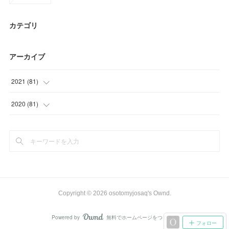
カテゴリ
アーカイブ
2021
(
81
)
(
24
)
2020
(
81
)
(
15
)
(
3
)
(
24
)
(
33
)
(
18
)
(
24
)
(
21
)
Copyright ©
2026
osotomyjosaq's Ownd
.
Powered by
無料でホームページをつくろう
AmebaOwnd
フォロー